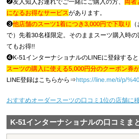
❷友人知人お連れでご一緒にご購入の方、
両者と
になるお得なサービス
があります。
❸
他店舗のスーツ1着につき3,000円で下取り
（
で）先着30名様限定。そのままスーツ購入時の
てもお得!!
❹K-51インターナショナルのLINEに登録する
スーツの購入に使える5,000円分のクーポン券が
LINE登録はこちらから⇒
https://line.me/ti/p/%4
おすすめオーダースーツの口コミ1位の店舗に
K-51インターナショナルの口コミま