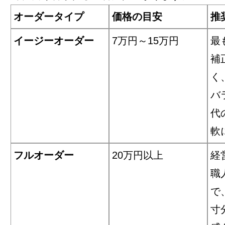
オーダータイプ
価格の目安
推
イージーオーダー
7万円～15万円
最
補
く
バ
代
軟
フルオーダー
20万円以上
経
職
で
寸