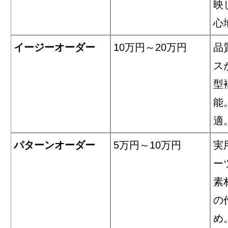
映
心
イージーオーダー
10万円～20万円
品
ス
型
能
適
パターンオーダー
5万円～10万円
実
ー
素
の
め